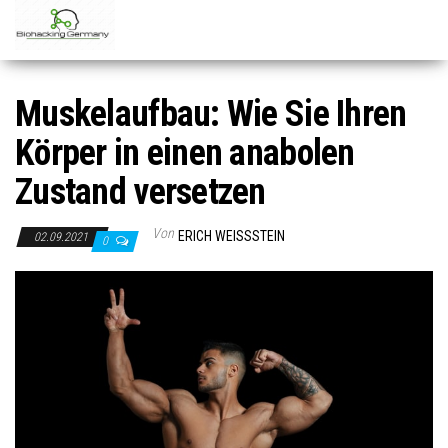
Zum
Inhalt
springen
Muskelaufbau: Wie Sie Ihren
Körper in einen anabolen
Zustand versetzen
Von
ERICH WEISSSTEIN
02.09.2021
0